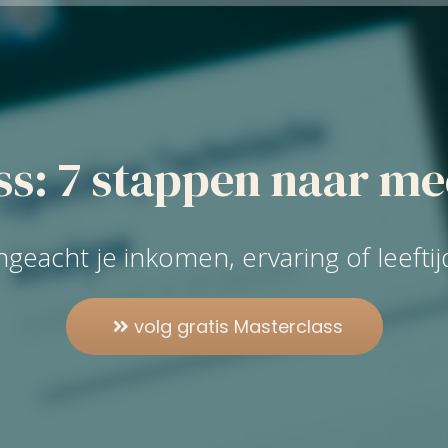
s: 7 stappen naar mee
n
g
e
a
c
h
t
j
e
i
n
k
o
m
e
n
,
e
r
v
a
r
i
n
g
o
f
l
e
e
f
t
i
j
volg gratis Masterclass