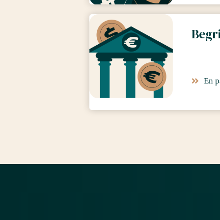
Begr
En p