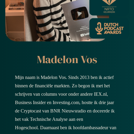
 op de
e. Hierdoor
 website-
ren
nte
enties
gebaseerd
Madelon Vos
 gedrag van
ezoeker.
Mijn naam is Madelon Vos. Sinds 2013 ben ik actief
uren
binnen de financiële markten. Zo begon ik met het
schrijven van columns voor onder andere IEX.nl,
Business Insider en Investing.com, hostte ik drie jaar
de Cryptocast van BNR Nieuwsradio en doceerde ik
het vak Technische Analyse aan een
Hogeschool. Daarnaast ben ik hoofdambassadeur van