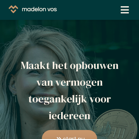
ngen
 beleid
Maakt het opbouwen
oneel
van vermogen
onele
s zijn
toegankelijk voor
kelijk om
bsite te
iedereen
ken. Ze
 gebruikt
asisfuncties
der deze
start nu