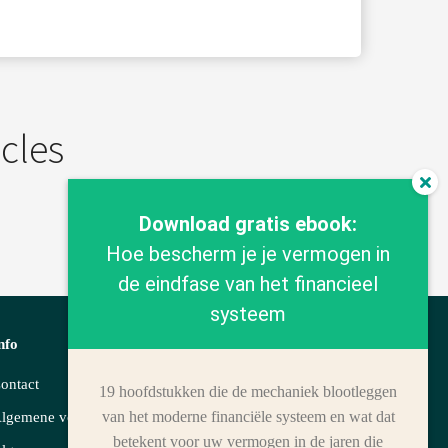
icles
Download gratis ebook:
Hoe bescherm je je vermogen in
de eindfase van het financieel
systeem
nfo
ontact
19 hoofdstukken die de mechaniek blootleggen
van het moderne financiële systeem en wat dat
lgemene voorwaarden (zakelijk)
betekent voor uw vermogen in de jaren die