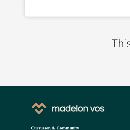
ezoeker.
Voorkeuren opslaan
This
Cursussen & Community