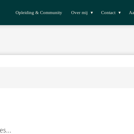
Opleiding & Community
Over mij
Contact
Aa
es...