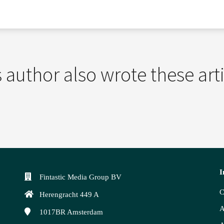
 author also wrote these art
I
Fintastic Media Group BV
C
Herengracht 449 A
A
1017BR
Amsterdam