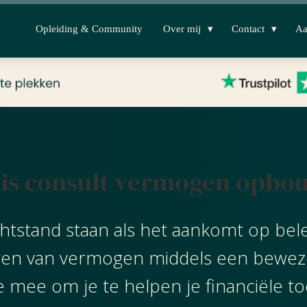
Opleiding & Community
Over mij
Contact
Aa
tis consult vermogen opbo
chtstand staan als het aankomt op bel
uwen van vermogen middels een bewez
je mee om je te helpen je financiële toe