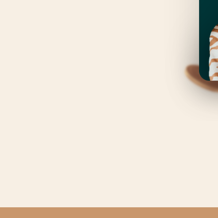
uatie, jouw doelen en hoe we ervoor kunnen
j je financiële toekomst in eigen hand kunt
iste inzicht en een plan dat past bij jou en bij
 (vol = vol)