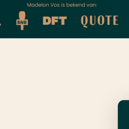
is gesprek
uidige systeem piept en kraakt. Inflatie holt je
ggen lijkt noodzakelijk, maar ook
uist nog aan het oriënteren. Of je nu €5.000 of
e en een goede strategie die bij je past.