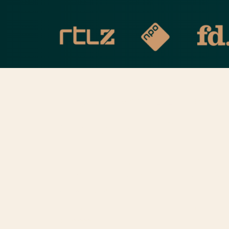
Waarom een grat
inplannen?
Je weet dat stilzitten geen optie is. Je voelt dat het h
spaargeld uit. De huizenmarkt loopt verder op. Bele
overweldigend.
Misschien heb je al stappen gezet. Misschien ben je j
€250.000 te beleggen hebt: het draait om kennis, kund