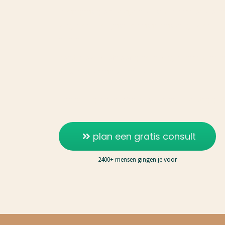
In dit gratis gesprek kijken we samen naar jouw sit
zorgen dat je de juiste kennis in huis krijgt, zodat ji
nemen.
Zonder loze beloftes of gouden bergen maar met het ju
de wereld waarin we nú leven.
Plan nu je gesprek. Want uitstel kost je elke dag geld
plan een gratis consult
2400+ mensen gingen je voor