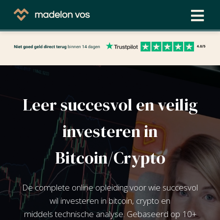
ngen
 beleid
Leer succesvol en veilig
oneel
investeren in
onele
s zijn
Bitcoin/Crypto
kelijk om
bsite te
ken. Ze
De complete online opleiding voor wie succesvol
 gebruikt
wil investeren in bitcoin, crypto en
asisfuncties
middels technische analyse. Gebaseerd op 10+
der deze