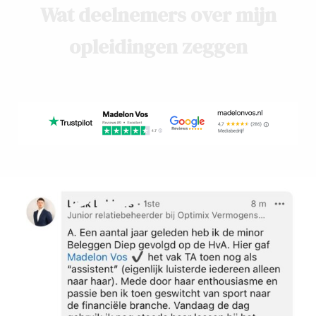
Wat deelnemers over mijn
opleidingen zeggen