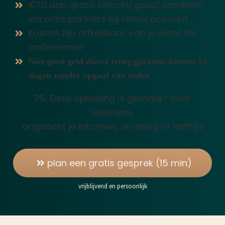
€70 aan gratis bitcoin/goud/aandelen
via onze partners bij nieuw account
Kosten zijn aftrekbaar van je winst als
ondernemer
Niet goed geld direct terug garantie binnen 14
dagen zonder opgaaf van reden
PS: Deze opleiding is gemaakt voor
iedereen,
ongeacht je inkomen, ervaring of leeftijd
plan een gratis gesprek (15 min)
vrijblijvend en persoonlijk