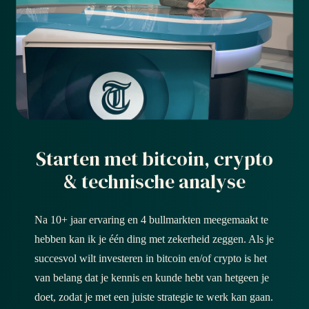
 op de
e. Hierdoor
 website-
ren
nte
enties
gebaseerd
 gedrag van
ezoeker.
Starten met bitcoin, crypto
& technische analyse
uren
Na 10+ jaar ervaring en 4 bullmarkten meegemaakt te
hebben kan ik je één ding met zekerheid zeggen. Als je
succesvol wilt investeren in bitcoin en/of crypto is het
van belang dat je kennis en kunde hebt van hetgeen je
doet, zodat je met een juiste strategie te werk kan gaan.