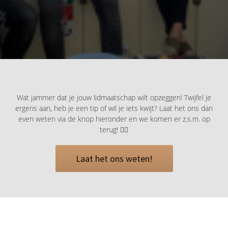
Wat jammer dat je jouw lidmaatschap wilt opzeggen! Twijfel je
ergens aan, heb je een tip of wil je iets kwijt? Laat het ons dan
even weten via de knop hieronder en we komen er z.s.m. op
terug! 👇🏻
Laat het ons weten!