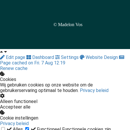
© Madelon Vos
Edit page
Dashboard
Settings
Website Design
Page cached on Fri. 7 Aug 12:19
Renew cache
Cookies
Wij gebruiken cookies op onze website om de
gebruikerservaring optimaal te houden.
Privacy beleid
Alleen functioneel
Accepteer alle
Cookie instellingen
Privacy beleid
Alles
Functioneel
Functionele cookies zijn