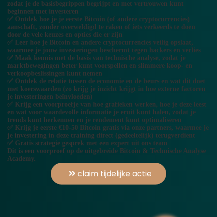
zodat je de basisbegrippen begrijpt en met vertrouwen kunt
beginnen met investeren
✅ Ontdek hoe je je eerste Bitcoin (of andere cryptocurrencies)
aanschaft, zonder overweldigd te raken of iets verkeerds te doen
door de vele keuzes en opties die er zijn
✅ Leer hoe je Bitcoin en andere cryptocurrencies veilig opslaat,
waarmee je jouw investeringen beschermt tegen hackers en verlies
✅ Maak kennis met de basis van technische analyse, zodat je
marktbewegingen beter kunt voorspellen en slimmere koop- en
verkoopbeslissingen kunt nemen
✅ Ontdek de relatie tussen de economie en de beurs en wat dit doet
met koerswaarden (zo krijg je inzicht krijgt in hoe externe factoren
je investeringen beïnvloeden)
✅ Krijg een voorproefje van hoe grafieken werken, hoe je deze leest
en wat voor waardevolle informatie je eruit kunt halen, zodat je
trends kunt herkennen en je rendement kunt optimaliseren
✅ Krijg je eerste €10-50 Bitcoin gratis via onze partners, waarmee je
je investering in deze training direct (gedeeltelijk) terugverdient
✅ Gratis strategie gesprek met een expert uit ons team
Dit is een voorproef op de uitgebreide Bitcoin & Technische Analyse
Academy.
claim tijdelijke actie