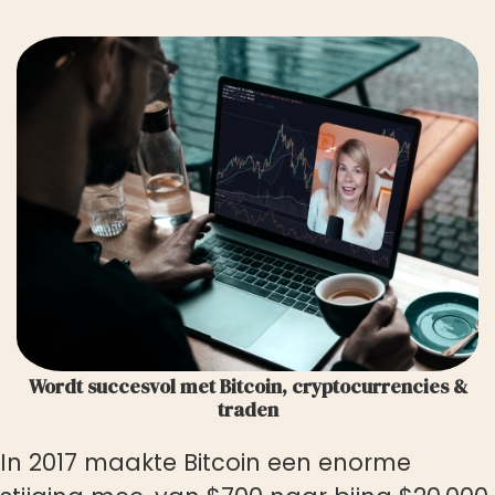
 op de
e. Hierdoor
 website-
ren
nte
enties
gebaseerd
 gedrag van
ezoeker.
uren
Wordt succesvol met Bitcoin, cryptocurrencies &
traden
In 2017 maakte Bitcoin een enorme