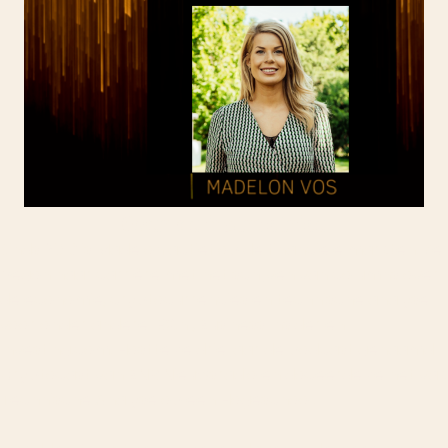
Over de instructrice
Sinds 2013 is Madelon actief op de financiële markten. Ze
begon haar carrière met het schijven van columns over
de economie, cryptocurrencies en technische analyse
voor onder andere IEX.nl, Business Insider en
Investing.com. Hostte ze drie jaar de podcast genaamd
Cryptocast van BNR Nieuwsradio en doceerde ze het vak
Technische Analyse op een Hogeschool.