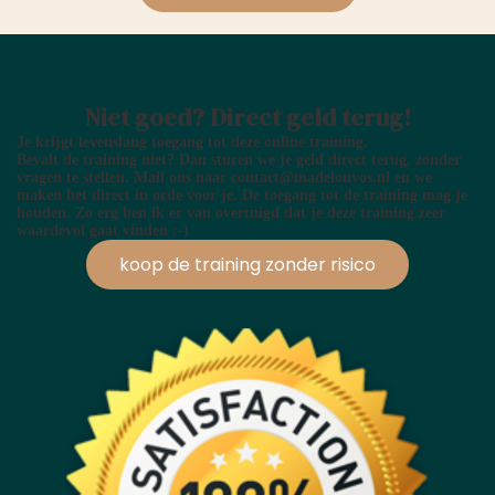
Niet goed? Direct geld terug!
Je krijgt levenslang toegang tot deze online training.
Bevalt de training niet? Dan sturen we je geld direct terug, zonder
vragen te stellen. Mail ons naar contact@madelonvos.nl en we
maken het direct in orde voor je. De toegang tot de training mag je
houden. Zo erg ben ik er van overtuigd dat je deze training zeer
waardevol gaat vinden ;-)
koop de training zonder risico