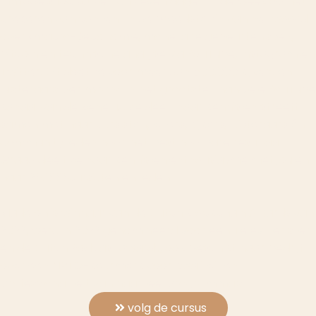
Inmiddels focust ze zich zeven dagen in de week op het
creëeren van content in de breedste zin van het woord
over (macro-)economie, monetaire gebeurtenissen,
bitcoin en technische analyse via YouTube, Instagram en
Twitter. Dit doet ze voor meer dan 500.000 kijkers en
luisteraars per maand in het grootste financiële YouTube
kanaal van de Benelux. Ze deelt haar kennis en streeft
samen met haar cursisten, lezers, kijkers, luisteraars én
community leden naar het best haalbare resultaat.
Graag deelt ze haar kennis en enthousiasme met jou en
haar 25.000 cursisten en leden.
Madelon is winnaar van de Dutch Blockchain Awards van
2022, werd in 2022 genomineerd voor een Televizier ster
en de Dutch Podcast awards, ook beschikt haar bedrijf
over een NRTO-keurmerk voor kwaliteit en
professionaliteit van haar leerprogramma's.
volg de cursus