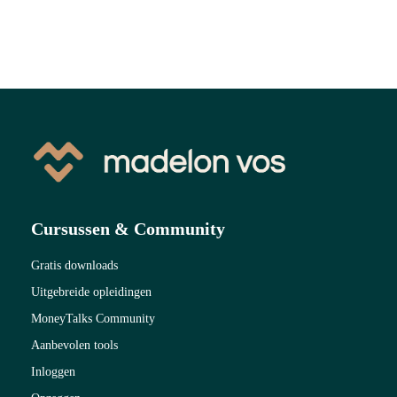
 op de
e. Hierdoor
 website-
ren
nte
enties
gebaseerd
 gedrag van
ezoeker.
Cursussen & Community
uren
Gratis downloads
Uitgebreide opleidingen
MoneyTalks Community
Aanbevolen tools
Inloggen