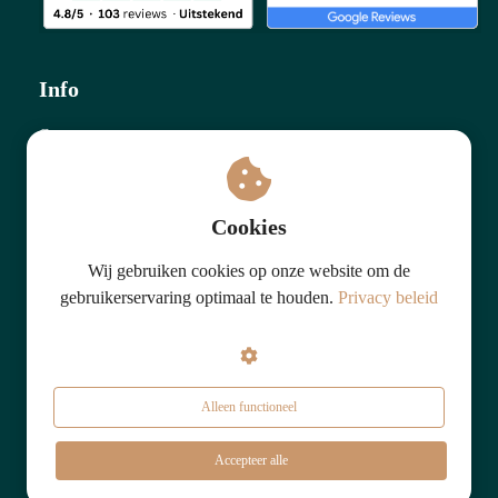
Info
Contact
Algemene voorwaarden (zakelijk)
Algemene voorwaarden (consumenten)
Cookies
Privacy beleid
Wij zijn lid van NRTO en voldoen aan de NRTO gedragscode
Wij gebruiken cookies op onze website om de
gebruikerservaring optimaal te houden.
Privacy beleid
Disclaimer
Volg mij voor meer gratis content
Alleen functioneel
Accepteer alle