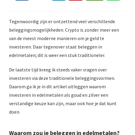
s kan de
e niet
oneren.
Tegenwoordig zijn er ontzettend veel verschillende
ieken
beleggingsmogelijkheden. Crypto is zonder meer een
van de meest moderne manieren om je geld te
ische
s worden
investeren. Daar tegenover staat beleggen in
kt om
edelmetalen; dit is weer een stuk traditioneler.
em
tie te
De laatste tijd kreeg ik steeds vaker vragen over
elen over
investeren via deze traditionele beleggingsvormen.
drag van
Daarom ga ik je in dit artikel uitleggen waarom
zoeker op
investeren in edelmetalen als goud en zilver een
site.
verstandige keuze kan zijn, maar ook hoe je dat kunt
ing
doen.
ingcookies
 gebruikt
Waarom zou je beleggen in edelmetalen?
oekers te