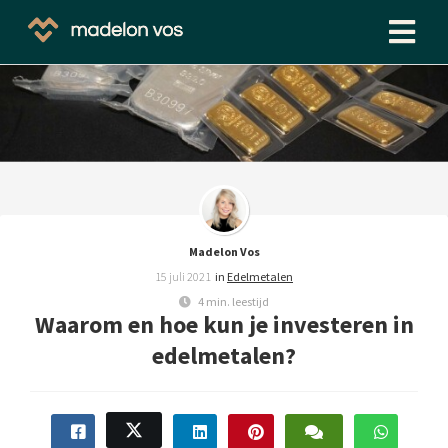
ngen
 beleid
oneel
Madelon Vos
onele
15 juli 2021
in
Edelmetalen
s zijn
4 min. leestijd
kelijk om
Waarom en hoe kun je investeren in
bsite te
edelmetalen?
ken. Ze
 gebruikt
asisfuncties
der deze