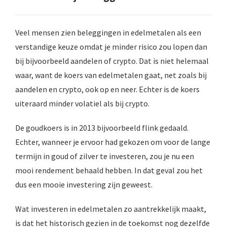
 op de
e. Hierdoor
Veel mensen zien beleggingen in edelmetalen als een
 website-
ren
verstandige keuze omdat je minder risico zou lopen dan
nte
bij bijvoorbeeld aandelen of crypto. Dat is niet helemaal
enties
waar, want de koers van edelmetalen gaat, net zoals bij
gebaseerd
aandelen en crypto, ook op en neer. Echter is de koers
 gedrag van
uiteraard minder volatiel als bij crypto.
ezoeker.
De goudkoers is in 2013 bijvoorbeeld flink gedaald.
uren
Echter, wanneer je ervoor had gekozen om voor de lange
termijn in goud of zilver te investeren, zou je nu een
mooi rendement behaald hebben. In dat geval zou het
dus een mooie investering zijn geweest.
Wat investeren in edelmetalen zo aantrekkelijk maakt,
is dat het historisch gezien in de toekomst nog dezelfde