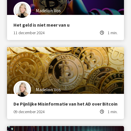
s kan de
e niet
Madelon Vos
oneren.
Het geld is niet meer van u
ieken
11 december 2024
1 min.
ische
s worden
kt om
em
tie te
elen over
drag van
zoeker op
Madelon Vos
site.
De Pijnlijke Misinformatie van het AD over Bitcoin
ing
09 december 2024
1 min.
ingcookies
 gebruikt
oekers te