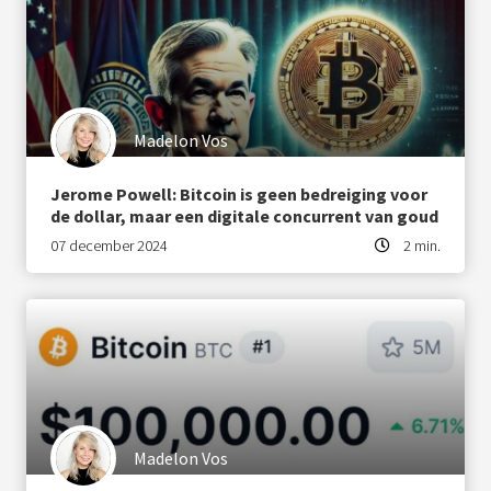
 op de
e. Hierdoor
 website-
ren
nte
Madelon Vos
enties
gebaseerd
Jerome Powell: Bitcoin is geen bedreiging voor
 gedrag van
de dollar, maar een digitale concurrent van goud
ezoeker.
07 december 2024
2 min.
uren
Madelon Vos